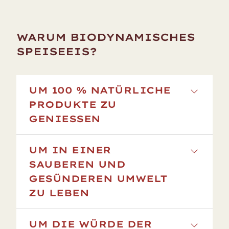
WARUM BIODYNAMISCHES
SPEISEEIS?
UM 100 % NATÜRLICHE
PRODUKTE ZU
GENIESSEN
Für unsere Produkte werden ausschließlich
UM IN EINER
Substanzen natürlichen Ursprungs
SAUBEREN UND
verwendet: Auf synthetische Düngemittel,
GESÜNDEREN UMWELT
Pestizide, Unkrautvernichter, medizinische
ZU LEBEN
Produkte oder chemisch-synthetische
Konservierungsmittel wird in allen
Biologische Anbaumethoden respektieren
UM DIE WÜRDE DER
Produktionsphasen verzichtet, von der